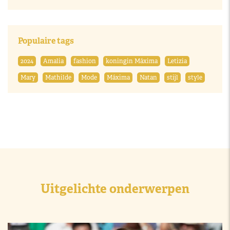
Populaire tags
2024
Amalia
fashion
koningin Máxima
Letizia
Mary
Mathilde
Mode
Máxima
Natan
stijl
style
Uitgelichte onderwerpen