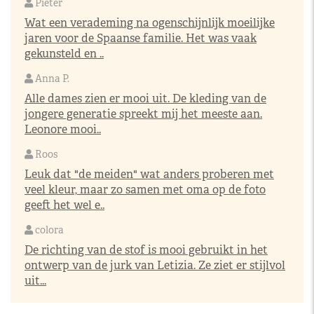
Pieter
Wat een verademing na ogenschijnlijk moeilijke
jaren voor de Spaanse familie. Het was vaak
gekunsteld en ..
Anna P.
Alle dames zien er mooi uit. De kleding van de
jongere generatie spreekt mij het meeste aan.
Leonore mooi..
Roos
Leuk dat "de meiden" wat anders proberen met
veel kleur, maar zo samen met oma op de foto
geeft het wel e..
colora
De richting van de stof is mooi gebruikt in het
ontwerp van de jurk van Letizia. Ze ziet er stijlvol
uit...