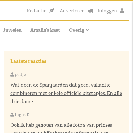
Redactie
Adverteren
Inloggen
Juwelen
Amalia’s kast
Overig
Laatste reacties
pettje
Wat doen de Spanjaarden dat goed, vakantie
combineren met enkele officiële uitstapjes. En alle
drie dame..
IngridK
Ook ik heb genoten van alle foto's van prinses