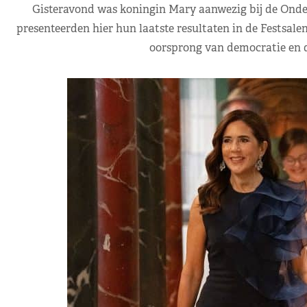
Gisteravond was koningin Mary aanwezig bij de Ond
presenteerden hier hun laatste resultaten in de Festsalen
oorsprong van democratie en d