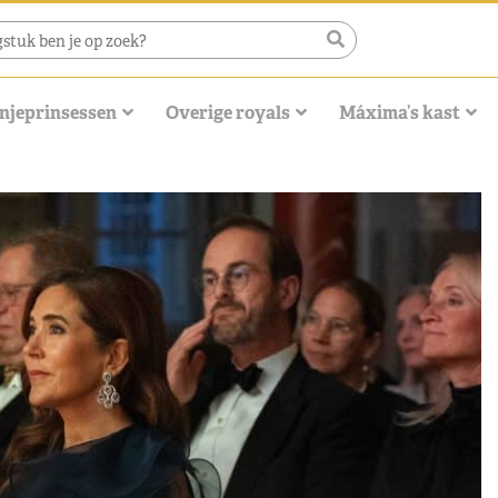
njeprinsessen
Overige royals
Máxima’s kast