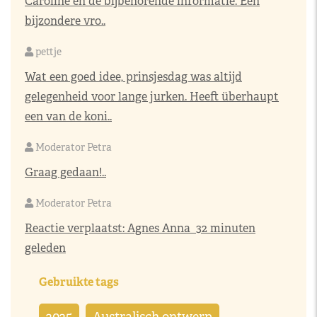
Caroline en de bijbehorende informatie. Een
bijzondere vro..
pettje
Wat een goed idee, prinsjesdag was altijd
gelegenheid voor lange jurken. Heeft überhaupt
een van de koni..
Moderator Petra
Graag gedaan!..
Moderator Petra
Reactie verplaatst:
Agnes Anna
32 minuten
geleden
Gebruikte tags