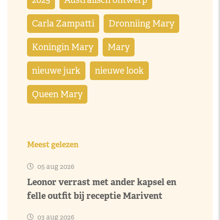
2025
Australisch ontwerp
Carla Zampatti
Dronniing Mary
Koningin Mary
Mary
nieuwe jurk
nieuwe look
Queen Mary
Meest gelezen
05 aug 2026
Leonor verrast met ander kapsel en
felle outfit bij receptie Marivent
03 aug 2026