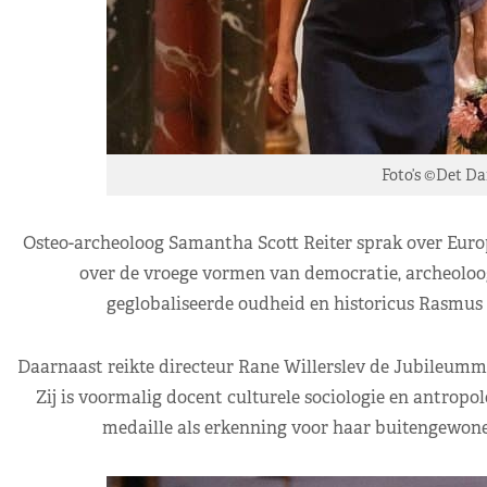
Foto’s ©Det D
Osteo-archeoloog Samantha Scott Reiter sprak over Europ
over de vroege vormen van democratie, archeoloo
geglobaliseerde oudheid en historicus Rasmus 
Daarnaast reikte directeur Rane Willerslev de Jubileumm
Zij is voormalig docent culturele sociologie en antrop
medaille als erkenning voor haar buitengewone