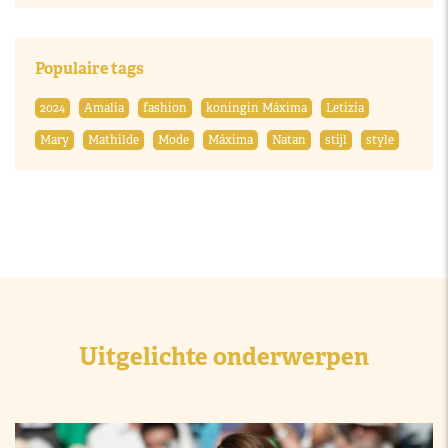
Populaire tags
2024
Amalia
fashion
koningin Máxima
Letizia
Mary
Mathilde
Mode
Máxima
Natan
stijl
style
Uitgelichte onderwerpen