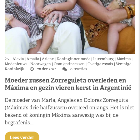
Alexia
Amalia
Ariane
Koninginnenmode
Luxemburg
Máxima
Modenieuws
Noorwegen
Oranjeprinsessen
Overige royals
Verenigd
Koninkrijk
28 dec 2024
0 reacties
Moeder zussen Zorreguieta overleden en
Máxima en gezin vieren kerst in Argentinië
De moeder van María, Angeles en Dolores Zorreguita
(Máxima’s drie halfzussen) overleed onlangs. Het is niet
bekend of koningin Máxima aanwezig was bij de
begrafenis.…
Lees verder