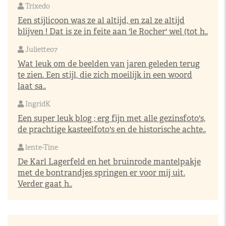
Trixedo
Een stijlicoon was ze al altijd, en zal ze altijd
blijven ! Dat is ze in feite aan 'le Rocher' wel (tot h..
Juliette07
Wat leuk om de beelden van jaren geleden terug
te zien. Een stijl, die zich moeilijk in een woord
laat sa..
IngridK
Een super leuk blog ; erg fijn met alle gezinsfoto's,
de prachtige kasteelfoto's en de historische achte..
lente-Tine
De Karl Lagerfeld en het bruinrode mantelpakje
met de bontrandjes springen er voor mij uit.
Verder gaat h..