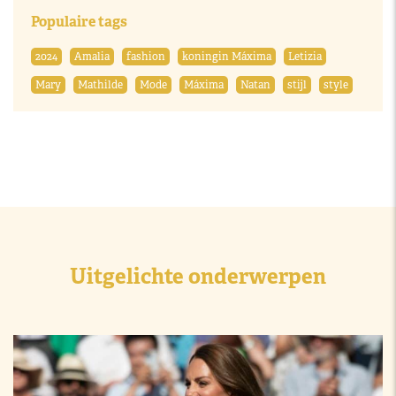
Populaire tags
2024
Amalia
fashion
koningin Máxima
Letizia
Mary
Mathilde
Mode
Máxima
Natan
stijl
style
Uitgelichte onderwerpen