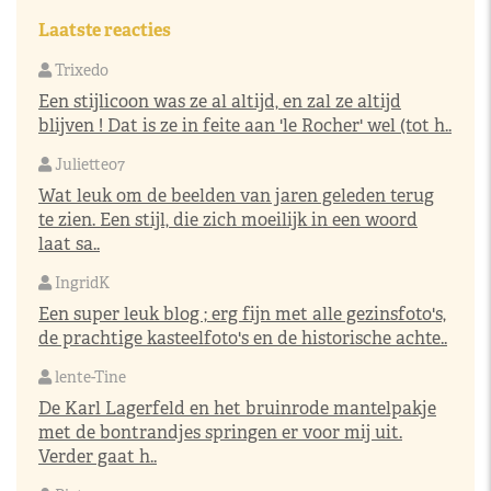
Laatste reacties
Trixedo
Een stijlicoon was ze al altijd, en zal ze altijd
blijven ! Dat is ze in feite aan 'le Rocher' wel (tot h..
Juliette07
Wat leuk om de beelden van jaren geleden terug
te zien. Een stijl, die zich moeilijk in een woord
laat sa..
IngridK
Een super leuk blog ; erg fijn met alle gezinsfoto's,
de prachtige kasteelfoto's en de historische achte..
lente-Tine
De Karl Lagerfeld en het bruinrode mantelpakje
met de bontrandjes springen er voor mij uit.
Verder gaat h..