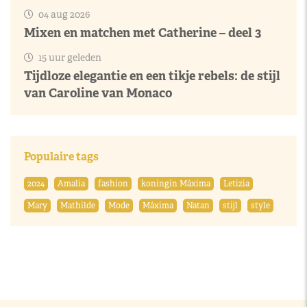
04 aug 2026
Mixen en matchen met Catherine – deel 3
15 uur geleden
Tijdloze elegantie en een tikje rebels: de stijl
van Caroline van Monaco
Populaire tags
2024
Amalia
fashion
koningin Máxima
Letizia
Mary
Mathilde
Mode
Máxima
Natan
stijl
style