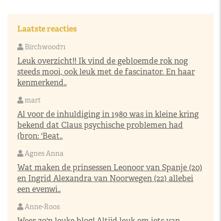
Laatste reacties
Birchwood71
Leuk overzicht!! Ik vind de gebloemde rok nog
steeds mooi, ook leuk met de fascinator. En haar
kenmerkend..
mart
Al voor de inhuldiging in 1980 was in kleine kring
bekend dat Claus psychische problemen had
(bron: 'Beat..
Agnes Anna
Wat maken de prinsessen Leonoor van Spanje (20)
en Ingrid Alexandra van Noorwegen (22) allebei
een evenwi..
Anne-Roos
Weer zo'n leuke blog! Altijd leuk om iets van