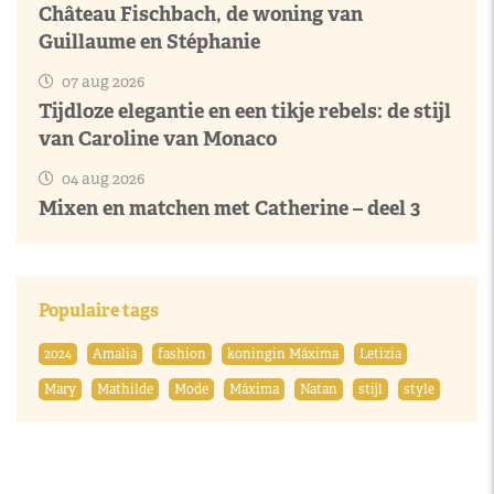
Château Fischbach, de woning van
Guillaume en Stéphanie
07 aug 2026
Tijdloze elegantie en een tikje rebels: de stijl
van Caroline van Monaco
04 aug 2026
Mixen en matchen met Catherine – deel 3
Populaire tags
2024
Amalia
fashion
koningin Máxima
Letizia
Mary
Mathilde
Mode
Máxima
Natan
stijl
style