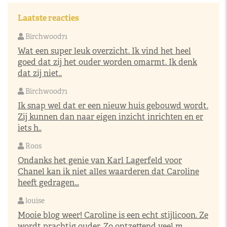
Laatste reacties
Birchwood71
Wat een super leuk overzicht. Ik vind het heel
goed dat zij het ouder worden omarmt. Ik denk
dat zij niet..
Birchwood71
Ik snap wel dat er een nieuw huis gebouwd wordt.
Zij kunnen dan naar eigen inzicht inrichten en er
iets h..
Roos
Ondanks het genie van Karl Lagerfeld voor
Chanel kan ik niet alles waarderen dat Caroline
heeft gedragen...
louise
Mooie blog weer! Caroline is een echt stijlicoon. Ze
wordt prachtig ouder. Zo ontzettend veel m..