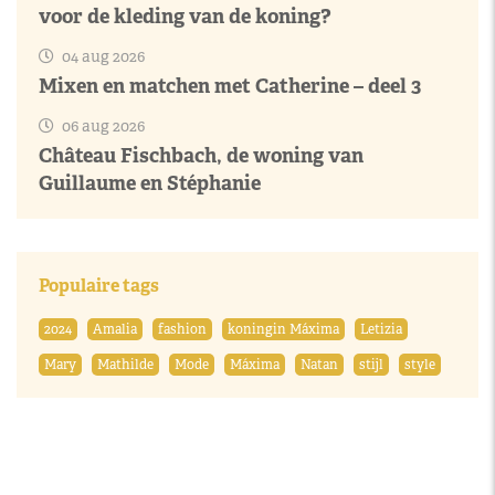
voor de kleding van de koning?
04 aug 2026
Mixen en matchen met Catherine – deel 3
06 aug 2026
Château Fischbach, de woning van
Guillaume en Stéphanie
Populaire tags
2024
Amalia
fashion
koningin Máxima
Letizia
Mary
Mathilde
Mode
Máxima
Natan
stijl
style