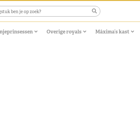
njeprinsessen
Overige royals
Máxima’s kast