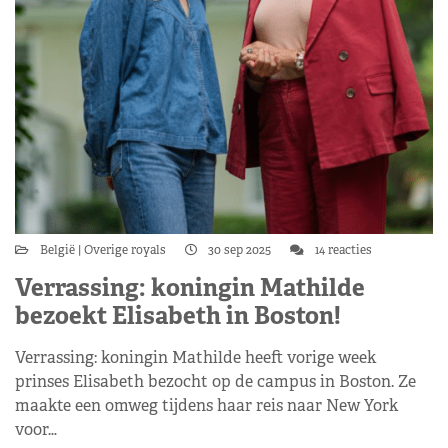
België
Overige royals
30 sep 2025
14 reacties
Verrassing: koningin Mathilde
bezoekt Elisabeth in Boston!
Verrassing: koningin Mathilde heeft vorige week
prinses Elisabeth bezocht op de campus in Boston. Ze
maakte een omweg tijdens haar reis naar New York
voor…