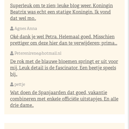
Superleuk om te zien; leuke blog weer. Koningin
Beatrix was echt een statige Koningin. Ik vond
dat wel mo..
Agnes Anna
Oké dank je wel Petra. Helemaal goed. Misschien
prettiger om deze hier dan te verwijderen; prima...
Peterenirene@hotmail.nl
De rok met de blauwe bloemen springt er uit voor
mij. Leuk detail is de fascinator. Een beetje speels
bij..
pettje
Wat doen de Spanjaarden dat goed, vakantie
combineren met enkele officiële uitstapjes. En alle
drie dame..