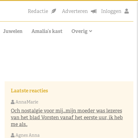
Redactie
Adverteren
Inloggen
Juwelen
Amalia’s kast
Overig
Laatste reacties
AnnaMarie
Och nostalgie voor mij…mijn moeder was lezeres
van het blad Vorsten vanaf het eerste uur, ik heb
me als..
Agnes Anna