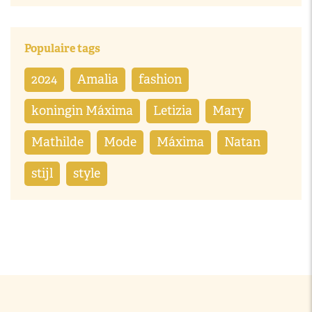
Populaire tags
2024
Amalia
fashion
koningin Máxima
Letizia
Mary
Mathilde
Mode
Máxima
Natan
stijl
style