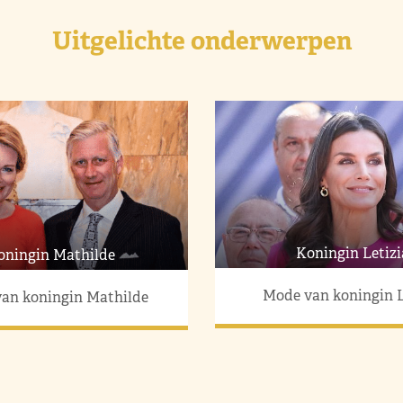
Uitgelichte onderwerpen
Koningin Letizi
oningin Mathilde
Mode van koningin L
an koningin Mathilde