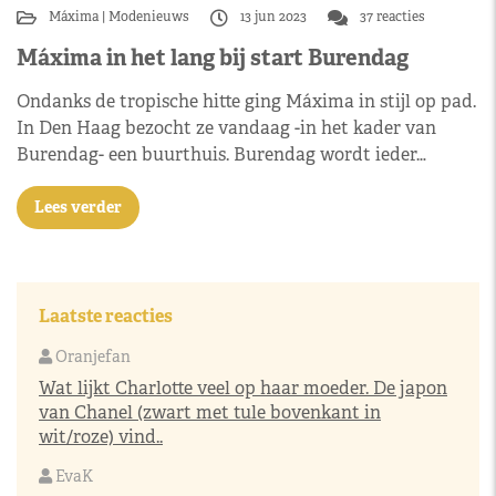
Máxima
Modenieuws
13 jun 2023
37 reacties
Máxima in het lang bij start Burendag
Ondanks de tropische hitte ging Máxima in stijl op pad.
In Den Haag bezocht ze vandaag -in het kader van
Burendag- een buurthuis. Burendag wordt ieder…
Lees verder
Laatste reacties
Oranjefan
Wat lijkt Charlotte veel op haar moeder. De japon
van Chanel (zwart met tule bovenkant in
wit/roze) vind..
EvaK