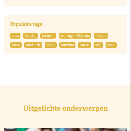
Populaire tags
2024
Amalia
fashion
koningin Máxima
Letizia
Mary
Mathilde
Mode
Máxima
Natan
stijl
style
Uitgelichte onderwerpen