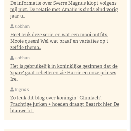
De informatie over Sverre Magnus klopt volgens
mij niet. De relatie met Amalie is sinds eind vorig
jaar u..
siobhan
Heel leuk deze serie, en wat een mooi outfits.
Mooie queen! Wel wat braaf en variaties op t
zelfde thema..
siobhan
Het is gebruikelijk in koninklijke gezinnen dat de
'spare' gaat rebelleren zie Harrie en onze prinses
Ire..
IngridK
Zo leuk dit blog over koningin ' Glimlach'.
Prachtige jurken + hoeden draagt Beatrix hier. De
blauwe bl..