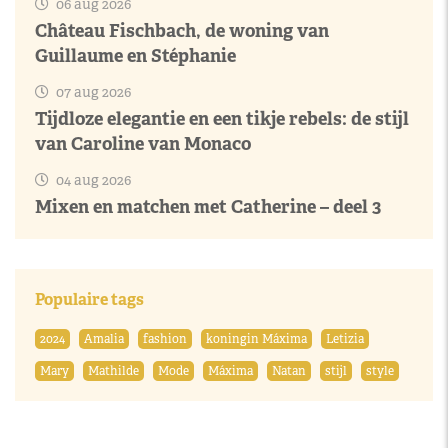
06 aug 2026
Château Fischbach, de woning van
Guillaume en Stéphanie
07 aug 2026
Tijdloze elegantie en een tikje rebels: de stijl
van Caroline van Monaco
04 aug 2026
Mixen en matchen met Catherine – deel 3
Populaire tags
2024
Amalia
fashion
koningin Máxima
Letizia
Mary
Mathilde
Mode
Máxima
Natan
stijl
style