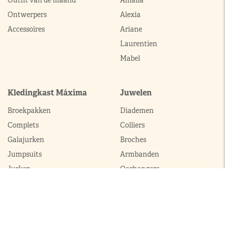
Outfit van de maand
Amalia
Ontwerpers
Alexia
Accessoires
Ariane
Laurentien
Mabel
Kledingkast Máxima
Juwelen
Broekpakken
Diademen
Complets
Colliers
Galajurken
Broches
Jumpsuits
Armbanden
Jurken
Oorhangers
Mantels
Parures
Sets met broek
Sets met rok