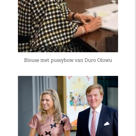
Blouse met pussybow van Duro Olowu