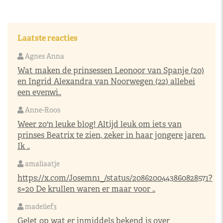
Laatste reacties
Agnes Anna
Wat maken de prinsessen Leonoor van Spanje (20)
en Ingrid Alexandra van Noorwegen (22) allebei
een evenwi..
Anne-Roos
Weer zo'n leuke blog! Altijd leuk om iets van
prinses Beatrix te zien, zeker in haar jongere jaren.
Ik ..
amaliaatje
https://x.com/Josemn1_/status/2086200443860828571?
s=20
De krullen waren er maar voor ..
madelief3
Gelet op wat er inmiddels bekend is over