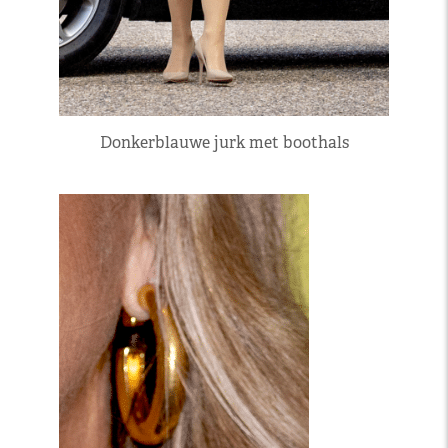
Donkerblauwe jurk met boothals