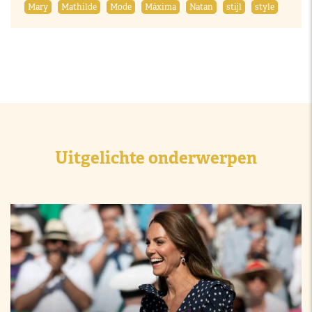
Mary
Mathilde
Mode
Máxima
Natan
stijl
style
Uitgelichte onderwerpen