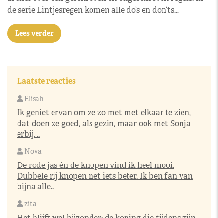
de serie Lintjesregen komen alle do’s en don’ts…
Lees verder
Laatste reacties
Elisah
Ik geniet ervan om ze zo met met elkaar te zien,
dat doen ze goed, als gezin, maar ook met Sonja
erbij. ..
Nova
De rode jas én de knopen vind ik heel mooi.
Dubbele rij knopen net iets beter. Ik ben fan van
bijna alle..
zita
Het blijft wel bijzonder: de koning die tijdens zijn