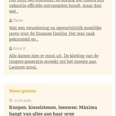
vakantie officiële ontvangsten houdt, maar dan
wel ..
Pieter
Wat een verademing na ogenschijnlijk moeilijke
jaren voor de Spaanse familie. Het was vaak
gekunsteld en ..
Anna P.
Alle dames zien er mooi uit. De kleding van de
jongere generatie spreekt mij het meeste aan.
Leonore mooi..
Meest gelezen
31 jul 2026
Knopen, kiezelstenen, leeuwen: Máxima
hangt van alles aan haar oren