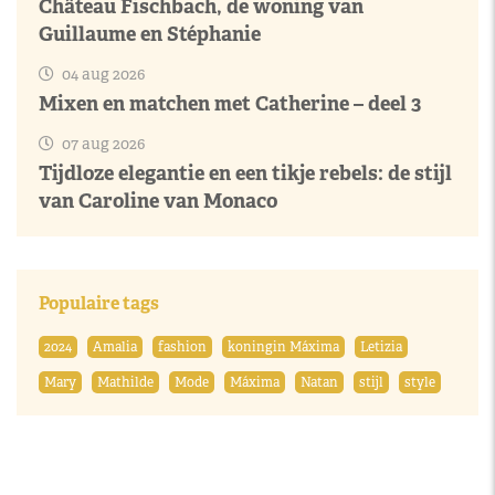
Château Fischbach, de woning van
Guillaume en Stéphanie
04 aug 2026
Mixen en matchen met Catherine – deel 3
07 aug 2026
Tijdloze elegantie en een tikje rebels: de stijl
van Caroline van Monaco
Populaire tags
2024
Amalia
fashion
koningin Máxima
Letizia
Mary
Mathilde
Mode
Máxima
Natan
stijl
style