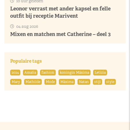
10 uur geleden
Leonor verrast met ander kapsel en felle
outfit bij receptie Marivent
04 aug 2026
Mixen en matchen met Catherine – deel 3
Populaire tags
2024
Amalia
fashion
koningin Máxima
Letizia
Mary
Mathilde
Mode
Máxima
Natan
stijl
style