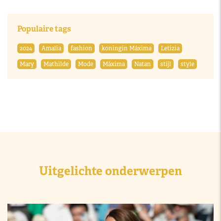
Populaire tags
2024
Amalia
fashion
koningin Máxima
Letizia
Mary
Mathilde
Mode
Máxima
Natan
stijl
style
Uitgelichte onderwerpen