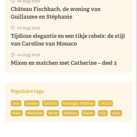
06 aug 2026
Château Fischbach, de woning van
Guillaume en Stéphanie
07 aug 2026
Tijdloze elegantie en een tikje rebels: de stijl
van Caroline van Monaco
04 aug 2026
Mixen en matchen met Catherine – deel 3
Populaire tags
2024
Amalia
fashion
koningin Máxima
Letizia
Mary
Mathilde
Mode
Máxima
Natan
stijl
style