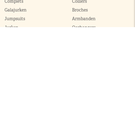
Complets
Colliers
Galajurken
Broches
Jumpsuits
Armbanden
Jurken
Oorhangers
Mantels
Parures
Sets met broek
Sets met rok
ModekoninginMaxima.nl
|
Boeken
|
Over ons
|
Contact
© 2026 ModekoninginMaxima.nl | Alle rechten voorbehouden |