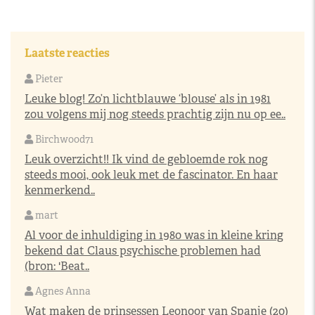
Laatste reacties
Pieter
Leuke blog! Zo’n lichtblauwe ‘blouse’ als in 1981
zou volgens mij nog steeds prachtig zijn nu op ee..
Birchwood71
Leuk overzicht!! Ik vind de gebloemde rok nog
steeds mooi, ook leuk met de fascinator. En haar
kenmerkend..
mart
Al voor de inhuldiging in 1980 was in kleine kring
bekend dat Claus psychische problemen had
(bron: 'Beat..
Agnes Anna
Wat maken de prinsessen Leonoor van Spanje (20)