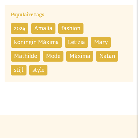
Populaire tags
2024
Amalia
fashion
koningin Máxima
Letizia
Mary
Mathilde
Mode
Máxima
Natan
stijl
style