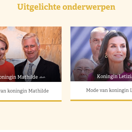
Uitgelichte onderwerpen
Koningin Letizi
oningin Mathilde
Mode van koningin L
an koningin Mathilde