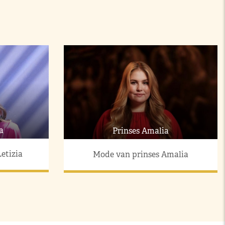
a
Prinses Amalia
etizia
Mode van prinses Amalia