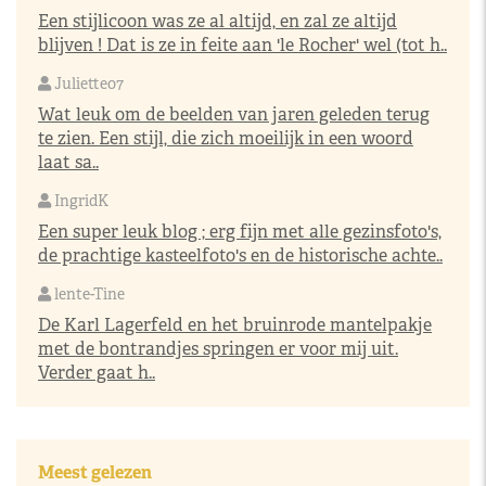
Een stijlicoon was ze al altijd, en zal ze altijd
blijven ! Dat is ze in feite aan 'le Rocher' wel (tot h..
Juliette07
Wat leuk om de beelden van jaren geleden terug
te zien. Een stijl, die zich moeilijk in een woord
laat sa..
IngridK
Een super leuk blog ; erg fijn met alle gezinsfoto's,
de prachtige kasteelfoto's en de historische achte..
lente-Tine
De Karl Lagerfeld en het bruinrode mantelpakje
met de bontrandjes springen er voor mij uit.
Verder gaat h..
Meest gelezen