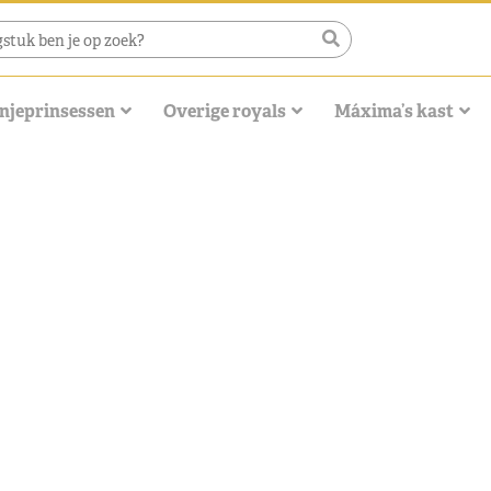
njeprinsessen
Overige royals
Máxima’s kast