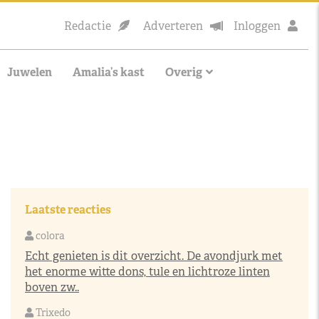
Redactie
Adverteren
Inloggen
Juwelen
Amalia’s kast
Overig
Laatste reacties
colora
Echt genieten is dit overzicht. De avondjurk met
het enorme witte dons, tule en lichtroze linten
boven zw..
Trixedo