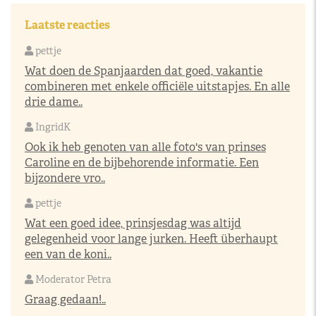
Laatste reacties
pettje
Wat doen de Spanjaarden dat goed, vakantie
combineren met enkele officiële uitstapjes. En alle
drie dame..
IngridK
Ook ik heb genoten van alle foto's van prinses
Caroline en de bijbehorende informatie. Een
bijzondere vro..
pettje
Wat een goed idee, prinsjesdag was altijd
gelegenheid voor lange jurken. Heeft überhaupt
een van de koni..
Moderator Petra
Graag gedaan!..