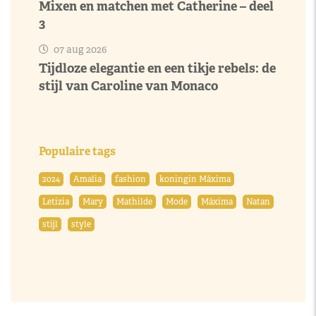
Mixen en matchen met Catherine – deel
3
07 aug 2026
Tijdloze elegantie en een tikje rebels: de
stijl van Caroline van Monaco
Populaire tags
2024
Amalia
fashion
koningin Máxima
Letizia
Mary
Mathilde
Mode
Máxima
Natan
stijl
style