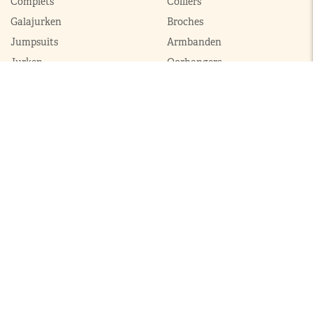
Complets
Colliers
Galajurken
Broches
Jumpsuits
Armbanden
Jurken
Oorhangers
Mantels
Parures
Sets met broek
Sets met rok
ModekoninginMaxima.nl
|
Boeken
|
Over ons
|
Contact
© 2026 ModekoninginMaxima.nl | Alle rechten voorbehouden |