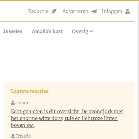
Redactie
Adverteren
Inloggen
Juwelen
Amalia’s kast
Overig
Laatste reacties
colora
Echt genieten is dit overzicht. De avondjurk met
het enorme witte dons, tule en lichtroze linten
boven zw..
Trixedo