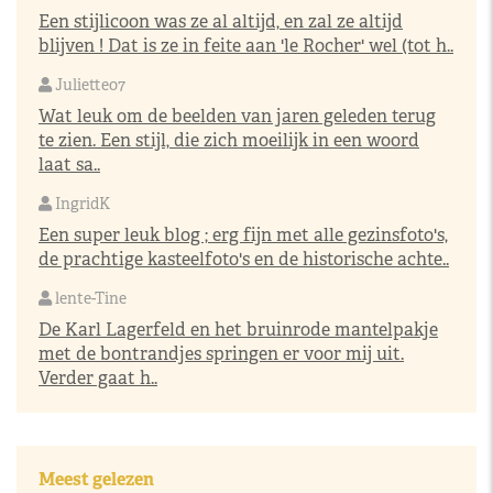
Een stijlicoon was ze al altijd, en zal ze altijd
blijven ! Dat is ze in feite aan 'le Rocher' wel (tot h..
Juliette07
Wat leuk om de beelden van jaren geleden terug
te zien. Een stijl, die zich moeilijk in een woord
laat sa..
IngridK
Een super leuk blog ; erg fijn met alle gezinsfoto's,
de prachtige kasteelfoto's en de historische achte..
lente-Tine
De Karl Lagerfeld en het bruinrode mantelpakje
met de bontrandjes springen er voor mij uit.
Verder gaat h..
Meest gelezen