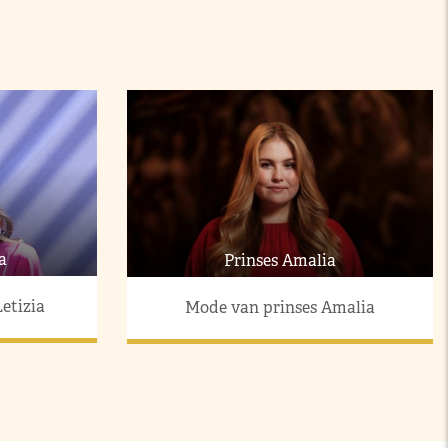
a
Prinses Amalia
etizia
Mode van prinses Amalia