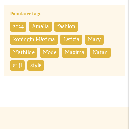
Populaire tags
2024
Amalia
fashion
koningin Máxima
Letizia
Mary
Mathilde
Mode
Máxima
Natan
stijl
style