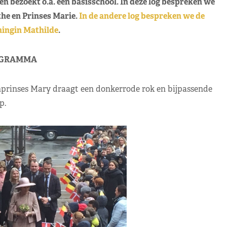
 bezoekt o.a. een basisschool. In deze log bespreken we
he en Prinses Marie.
In de andere log bespreken we de
ningin Mathilde
.
GRAMMA
prinses Mary draagt een donkerrode rok en bijpassende
p.