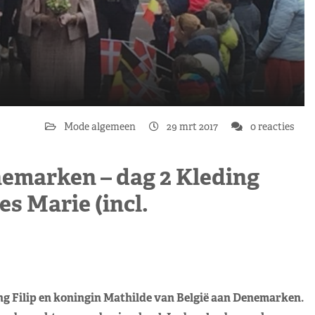
Mode algemeen
29 mrt 2017
0 reacties
nemarken – dag 2 Kleding
s Marie (incl.
g Filip en koningin Mathilde van België aan Denemarken.