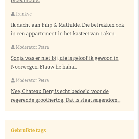
bloedmooie..
frankvc
Ik dacht aan Filip & Mathilde. Die betrekken ook
in een appartement in het kasteel van Laken..
Moderator Petra
Sonja was er niet bij, die is geloof ik gewoon in
Noorwegen. Flauw he haha...
Moderator Petra
Nee, Chateau Berg is echt bedoeld voor de
regerende groothertog. Dat is staatseigendom...
Gebruikte tags