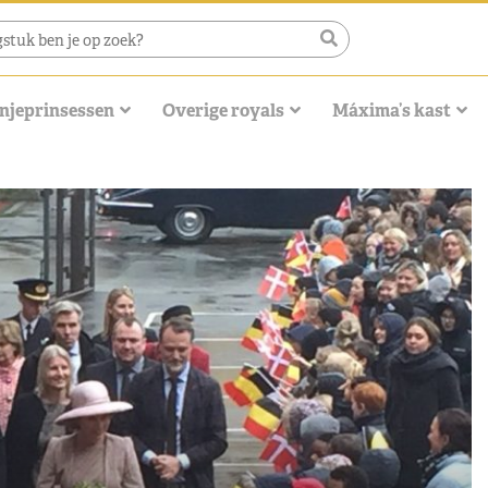
njeprinsessen
Overige royals
Máxima’s kast