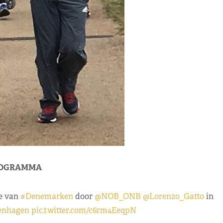
OGRAMMA
e van
#Denemarken
door
@NOB_ONB
@Lorenzo_Gatto
in
enhagen
pic.twitter.com/c6rm4EeqpN