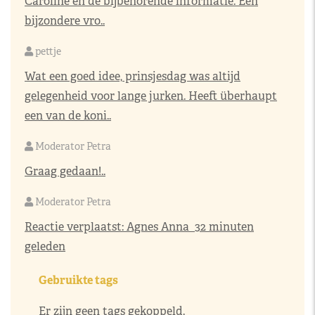
Caroline en de bijbehorende informatie. Een
bijzondere vro..
pettje
Wat een goed idee, prinsjesdag was altijd
gelegenheid voor lange jurken. Heeft überhaupt
een van de koni..
Moderator Petra
Graag gedaan!..
Moderator Petra
Reactie verplaatst:
Agnes Anna
32 minuten
geleden
Gebruikte tags
Er zijn geen tags gekoppeld.