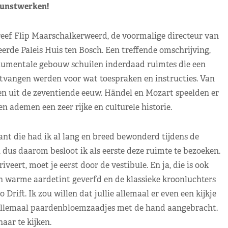
kunstwerken!
reef Flip Maarschalkerweerd, de voormalige directeur van
rde Paleis Huis ten Bosch. Een treffende omschrijving,
umentale gebouw schuilen inderdaad ruimtes die een
tvangen werden voor wat toespraken en instructies. Van
en uit de zeventiende eeuw. Händel en Mozart speelden er
en ademen een zeer rijke en culturele historie.
nt die had ik al lang en breed bewonderd tijdens de
, dus daarom besloot ik als eerste deze ruimte te bezoeken.
eert, moet je eerst door de vestibule. En ja, die is ook
n warme aardetint geverfd en de klassieke kroonluchters
rift. Ik zou willen dat jullie allemaal er even een kijkje
allemaal paardenbloemzaadjes met de hand aangebracht.
aar te kijken.