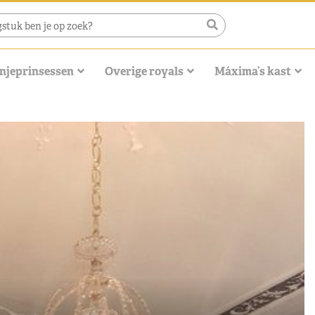
njeprinsessen
Overige royals
Máxima’s kast