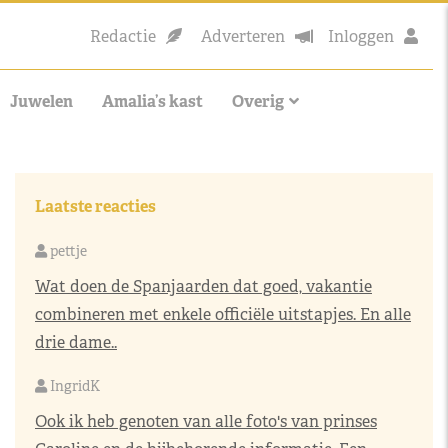
Redactie
Adverteren
Inloggen
Juwelen
Amalia’s kast
Overig
Laatste reacties
pettje
Wat doen de Spanjaarden dat goed, vakantie
combineren met enkele officiële uitstapjes. En alle
drie dame..
IngridK
Ook ik heb genoten van alle foto's van prinses