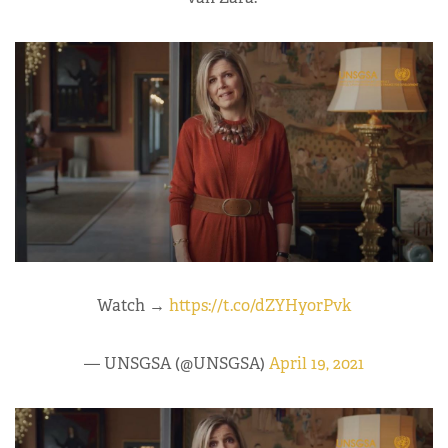
Watch →
https://t.co/dZYHyorPvk
— UNSGSA (@UNSGSA)
April 19, 2021