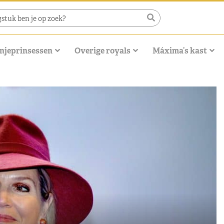
njeprinsessen
Overige royals
Máxima’s kast