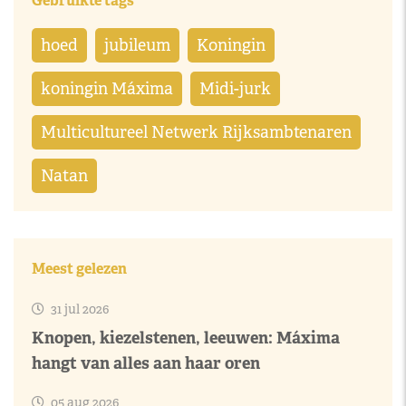
Gebruikte tags
hoed
jubileum
Koningin
koningin Máxima
Midi-jurk
Multicultureel Netwerk Rijksambtenaren
Natan
Meest gelezen
31 jul 2026
Knopen, kiezelstenen, leeuwen: Máxima
hangt van alles aan haar oren
05 aug 2026