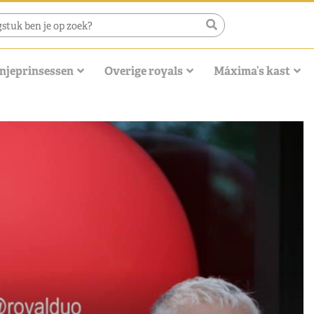
njeprinsessen
Overige royals
Máxima’s kast