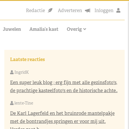
Redactie
Adverteren
Inloggen
Juwelen
Amalia’s kast
Overig
Laatste reacties
IngridK
Een super leuk blog ; erg fijn met alle gezinsfoto's,
de prachtige kasteelfoto's en de historische achte..
lente-Tine
De Karl Lagerfeld en het bruinrode mantelpakje
met de bontrandjes springen er voor mij uit.