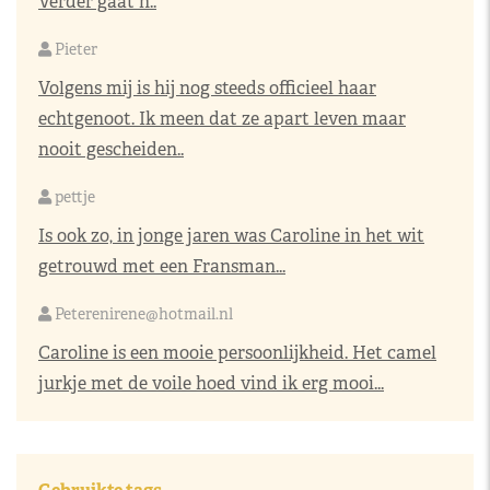
Verder gaat h..
Pieter
Volgens mij is hij nog steeds officieel haar
echtgenoot. Ik meen dat ze apart leven maar
nooit gescheiden..
pettje
Is ook zo, in jonge jaren was Caroline in het wit
getrouwd met een Fransman...
Peterenirene@hotmail.nl
Caroline is een mooie persoonlijkheid. Het camel
jurkje met de voile hoed vind ik erg mooi...