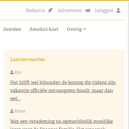
Redactie
Adverteren
Inloggen
Juwelen
Amalia’s kast
Overig
Laatste reacties
zita
Het blijft wel bijzonder: de koning die tijdens zijn
vakantie officiële ontvangsten houdt, maar dan
wel ..
Pieter
Wat een verademing na ogenschijnlijk moeilijke