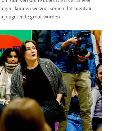
 om hun verhaal te doen. Dan is er al veel
 vangen, kunnen we voorkomen dat mentale
en jongeren te groot worden.