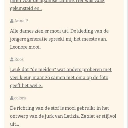
jaren voor de Spaanse familie. Het was vaak
gekunsteld en ..
Anna P.
Alle dames zien er mooi uit. De kleding van de
jongere generatie spreekt mij het meeste aan.
Leonore mooi..
Roos
Leuk dat "de meiden" wat anders proberen met
veel kleur, maar zo samen met oma op de foto
geeft het wel e..
colora
De richting van de stof is mooi gebruikt in het
ontwerp van de jurk van Letizia. Ze ziet er stijlvol
uit...