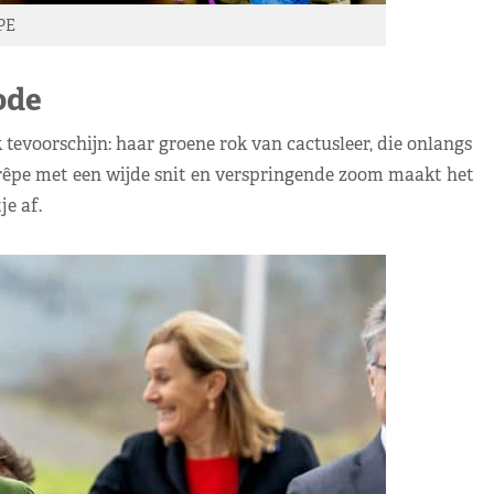
PE
de
evoorschijn: haar groene rok van cactusleer, die onlangs
crêpe met een wijde snit en verspringende zoom maakt het
je af.