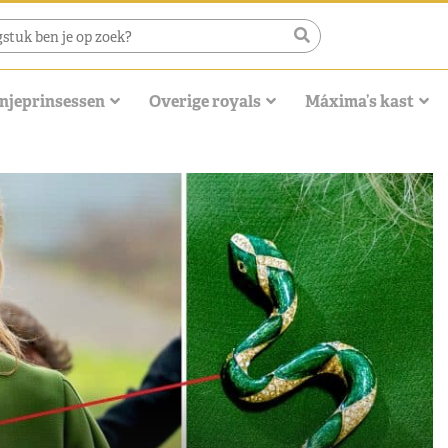
njeprinsessen
Overige royals
Máxima’s kast