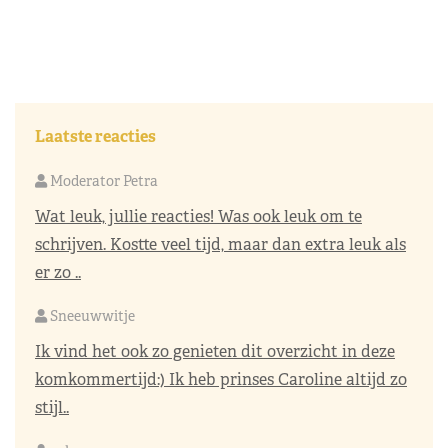
Laatste reacties
Moderator Petra
Wat leuk, jullie reacties! Was ook leuk om te
schrijven. Kostte veel tijd, maar dan extra leuk als
er zo ..
Sneeuwwitje
Ik vind het ook zo genieten dit overzicht in deze
komkommertijd:) Ik heb prinses Caroline altijd zo
stijl..