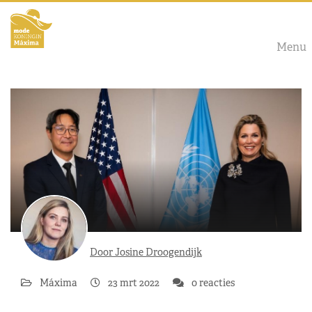
Menu
Door Josine Droogendijk
Máxima
23 mrt 2022
0 reacties