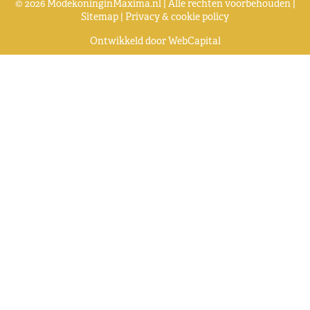
© 2026 ModekoninginMaxima.nl | Alle rechten voorbehouden |
Sitemap
|
Privacy & cookie policy
Ontwikkeld door
WebCapital