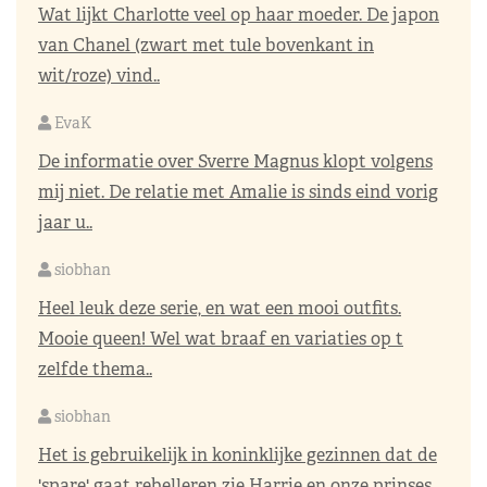
Wat lijkt Charlotte veel op haar moeder. De japon
van Chanel (zwart met tule bovenkant in
wit/roze) vind..
EvaK
De informatie over Sverre Magnus klopt volgens
mij niet. De relatie met Amalie is sinds eind vorig
jaar u..
siobhan
Heel leuk deze serie, en wat een mooi outfits.
Mooie queen! Wel wat braaf en variaties op t
zelfde thema..
siobhan
Het is gebruikelijk in koninklijke gezinnen dat de
'spare' gaat rebelleren zie Harrie en onze prinses