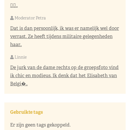
👌🏼..
Moderator Petra
Dat is dan persoonlijk, ik was er namelijk wel door
verrast. Ze heeft tijdens militaire gelegenheden
haar..
Linnie
De jurk van de dame rechts op de groepsfoto vind
ik chic en modieus. Ik denk dat het Elisabeth van
Belgi�..
Gebruikte tags
Er zijn geen tags gekoppeld.