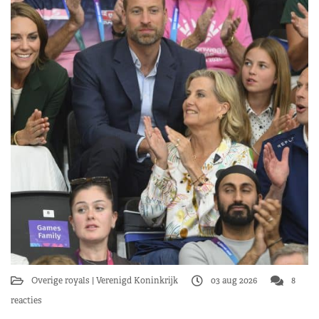
Overige royals
Verenigd Koninkrijk
03 aug 2026
8
reacties