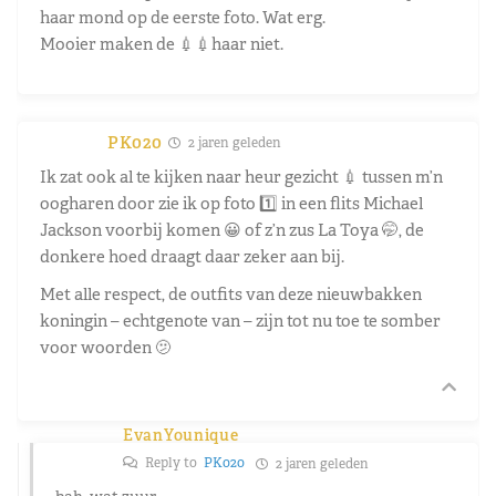
haar mond op de eerste foto. Wat erg.
Mooier maken de 💉💉haar niet.
PK020
2 jaren geleden
Ik zat ook al te kijken naar heur gezicht 💉 tussen m’n
oogharen door zie ik op foto 1️⃣ in een flits Michael
Jackson voorbij komen 😀 of z’n zus La Toya 🤭, de
donkere hoed draagt daar zeker aan bij.
Met alle respect, de outfits van deze nieuwbakken
koningin – echtgenote van – zijn tot nu toe te somber
voor woorden 🫤
EvanYounique
Reply to
PK020
2 jaren geleden