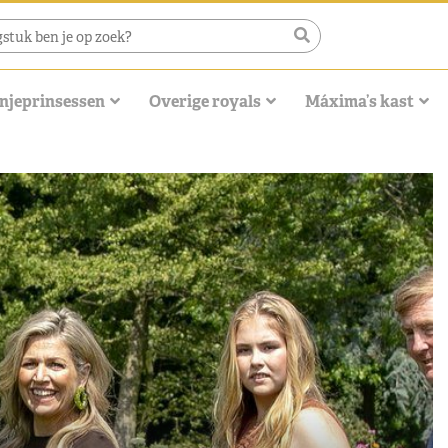
njeprinsessen
Overige royals
Máxima’s kast