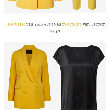
Gele blazer
van Y.A.S. €89,99 en
zwarte top
van Cartoon
€44,90.