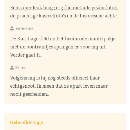
Een super leuk blog ; erg fijn met alle gezinsfoto's,
de prachtige kasteelfoto's en de historische achte..
lente-Tine
De Karl Lagerfeld en het bruinrode mantelpakje
met de bontrandjes springen er voor mij uit.
Verder gaat h..
Pieter
Volgens mij is hij nog steeds officieel haar
echtgenoot. Ik meen dat ze apart leven maar
nooit gescheiden..
Gebruikte tags