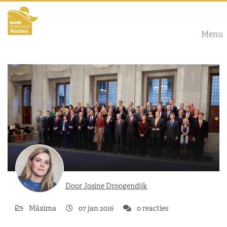
Menu
Door Josine Droogendijk
Máxima
07 jan 2016
0 reacties