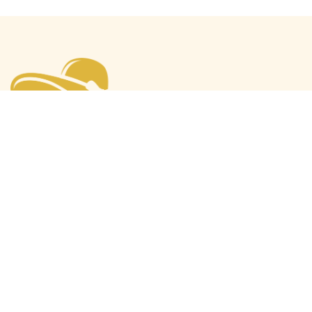
Mode Máxima
Oranjeprinsessen
Mode algemeen
Beatrix
Outfit van de maand
Amalia