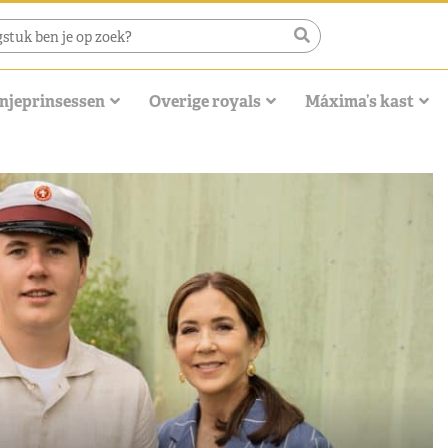
njeprinsessen
Overige royals
Máxima’s kast