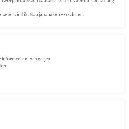
ntworpen door een couturier of niet. Voor mij een te hoog
beter vind ik. Nou ja, smaken verschillen.
 informeel en toch netjes.
iken.