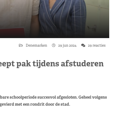
Denemarken
29 jun 2024
29 reacties
ept pak tijdens afstuderen
are schoolperiode succesvol afgesloten. Geheel volgens
gevierd met een rondrit door de stad.