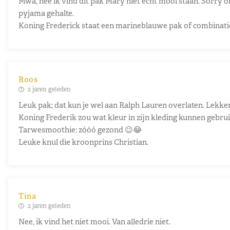
Mwa, nee ik vind dit pak Mary niet echt mooi staan. Sorry o
pyjama gehalte.
Koning Frederick staat een marineblauwe pak of combinatie 
Roos
2 jaren geleden
Leuk pak; dat kun je wel aan Ralph Lauren overlaten. Lekker
Koning Frederik zou wat kleur in zijn kleding kunnen gebru
Tarwesmoothie: zóóó gezond 😉😂
Leuke knul die kroonprins Christian.
Tina
2 jaren geleden
Nee, ik vind het niet mooi. Van alledrie niet.