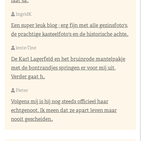
laat sa..
IngridK
Een super leuk blog ; erg fijn met alle gezinsfoto's,
de prachtige kasteelfoto's en de historische achte..
lente-Tine
De Karl Lagerfeld en het bruinrode mantelpakje
met de bontrandjes springen er voor mij uit.
Verder gaat h..
Pieter
Volgens mij is hij nog steeds officieel haar
echtgenoot. Ik meen dat ze apart leven maar
nooit gescheiden..