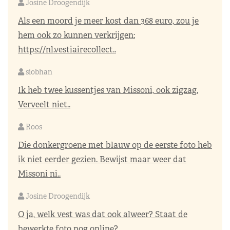
Josine Droogendijk
Als een moord je meer kost dan 368 euro, zou je
hem ook zo kunnen verkrijgen:
https://nl.vestiairecollect..
siobhan
Ik heb twee kussentjes van Missoni, ook zigzag.
Verveelt niet..
Roos
Die donkergroene met blauw op de eerste foto heb
ik niet eerder gezien. Bewijst maar weer dat
Missoni ni..
Josine Droogendijk
O ja, welk vest was dat ook alweer? Staat de
bewerkte foto nog online?..