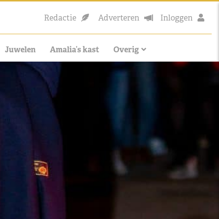
Redactie
Adverteren
Inloggen
Juwelen
Amalia’s kast
Overig