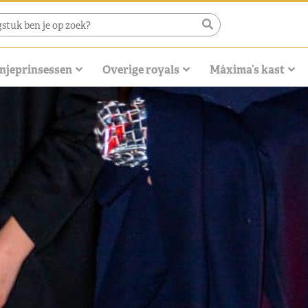
njeprinsessen
Overige royals
Máxima’s kast