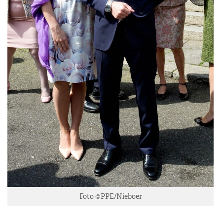
Foto ©PPE/Nieboer