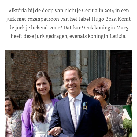
Viktória bij de doop van nichtje Cecilia in 2014 in een
jurk met rozenpatroon van het label Hugo Boss. Komt
de jurk je bekend voor? Dat kan! Ook koningin Mary
heeft deze jurk gedragen, evenals koningin Letizia.