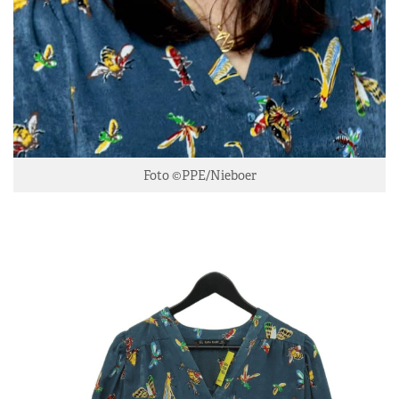
Foto ©PPE/Nieboer