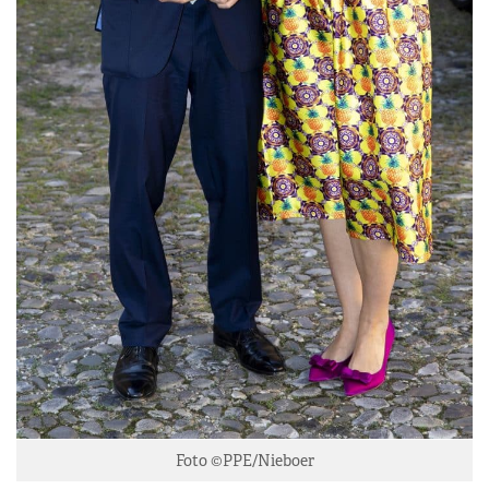
Foto ©PPE/Nieboer