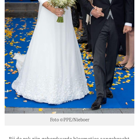
Foto ©PPE/Nieboer