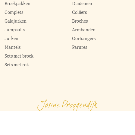
Broekpakken
Diademen
Complets
Colliers
Galajurken
Broches
Jumpsuits
Armbanden
Jurken
Oorhangers
Mantels
Parures
Sets met broek
Sets met rok
ModekoninginMaxima.nl
|
Boeken
|
Over ons
|
Contact