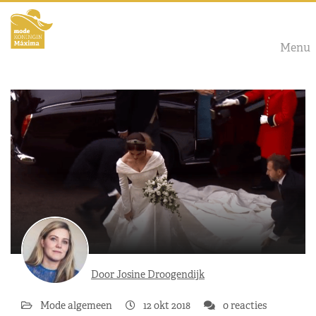
Menu
Door Josine Droogendijk
Mode algemeen
12 okt 2018
0 reacties