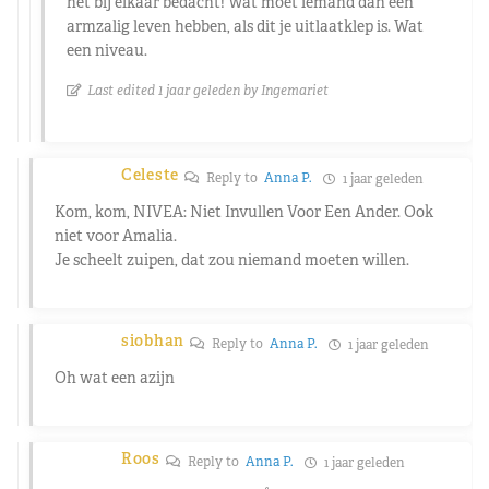
het bij elkaar bedacht! Wat moet iemand dan een
armzalig leven hebben, als dit je uitlaatklep is. Wat
een niveau.
Last edited 1 jaar geleden by Ingemariet
Celeste
Reply to
Anna P.
1 jaar geleden
Kom, kom, NIVEA: Niet Invullen Voor Een Ander. Ook
niet voor Amalia.
Je scheelt zuipen, dat zou niemand moeten willen.
siobhan
Reply to
Anna P.
1 jaar geleden
Oh wat een azijn
Roos
Reply to
Anna P.
1 jaar geleden