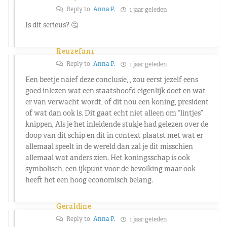
Reply to
Anna P.
1 jaar geleden
Is dit serieus? 🤔
Reuzefan1
Reply to
Anna P.
1 jaar geleden
Een beetje naief deze conclusie, , zou eerst jezelf eens
goed inlezen wat een staatshoofd eigenlijk doet en wat
er van verwacht wordt, of dit nou een koning, president
of wat dan ook is. Dit gaat echt niet alleen om “lintjes”
knippen, Als je het inleidende stukje had gelezen over de
doop van dit schip en dit in context plaatst met wat er
allemaal speelt in de wereld dan zal je dit misschien
allemaal wat anders zien. Het koningsschap is ook
symbolisch, een ijkpunt voor de bevolking maar ook
heeft het een hoog economisch belang.
Geraldine
Reply to
Anna P.
1 jaar geleden