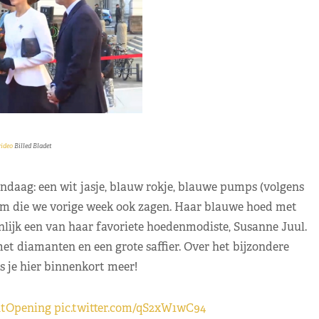
ideo
Billed Bladet
daag: een wit jasje, blauw rokje, blauwe pumps (volgens
am die we vorige week ook zagen. Haar blauwe hoed met
nlijk een van haar favoriete hoedenmodiste, Susanne Juul.
et diamanten en een grote saffier. Over het bijzondere
s je hier binnenkort meer!
ntOpening
pic.twitter.com/qS2xW1wC94