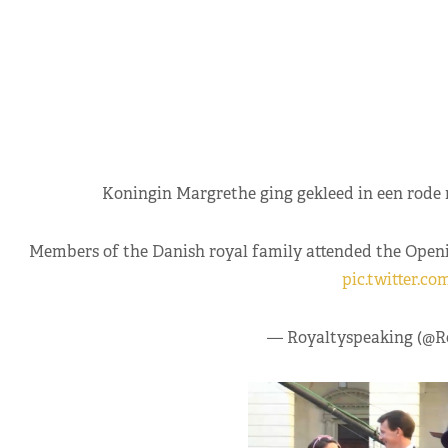
Koningin Margrethe ging gekleed in een rode m
Members of the Danish royal family attended the Openi
pic.twitter.c
— Royaltyspeaking (@R