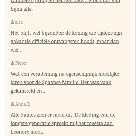
Dubbele rij knopen net iets beter. Ik ben fan van
bijna alle..
zita
Het blijft wel bijzonder: de koning die tijdens zijn
vakantie officiële ontvangsten houdt, maar dan
wel ..
Pieter
Wat een verademing na ogenschijnlijk moeilijke
jaren voor de Spaanse familie. Het was vaak
gekunsteld en ..
Anna P.
Alle dames zien er mooi uit. De kleding van de
jongere generatie spreekt mij het meeste aan.
Leonore mooi..