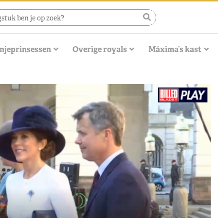
njeprinsessen
Overige royals
Máxima’s kast