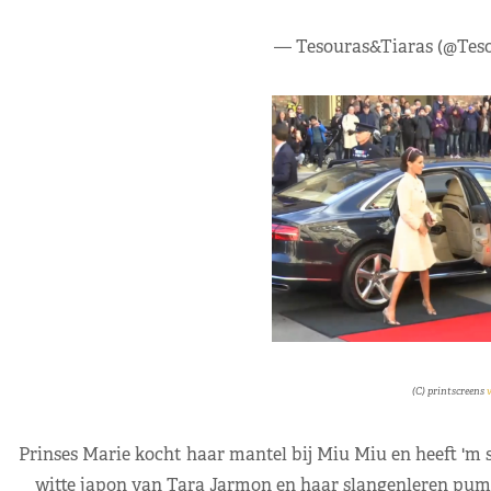
— Tesouras&Tiaras (@Tes
(C) printscreens
v
Prinses Marie kocht haar mantel bij Miu Miu en heeft 'm 
witte japon van Tara Jarmon en haar slangenleren pumps