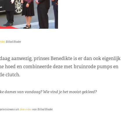
ideo
Billed Bladet
ag aanwezig, prinses Benedikte is er dan ook eigenlijk
ruine hoed en combineerde deze met bruinrode pumps en
de clutch.
ijke dames van vandaag? Wie vind je het mooist gekleed?
printscreens uit
deze video
van Billed Bladet