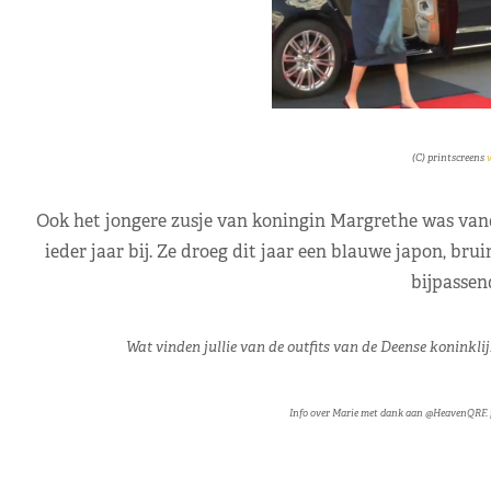
(C) printscreens
v
Ook het jongere zusje van koningin Margrethe was vanda
ieder jaar bij. Ze droeg dit jaar een blauwe japon, b
bijpassen
Wat vinden jullie van de outfits van de Deense koninkl
Info over Marie met dank aan @HeavenQRF. 