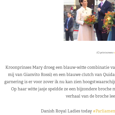
(C) printscreens
v
Kroonprinses Mary droeg een blauw-witte combinatie van
mij van Gianvito Rossi) en een blauwe clutch van Quid
garnering is er voor zover ik nu kan zien hoogstwaarschij
Op haar witte jasje speldde ze een bijzondere broche m
verhaal van de broche lee
Danish Royal Ladies today
#Parliame