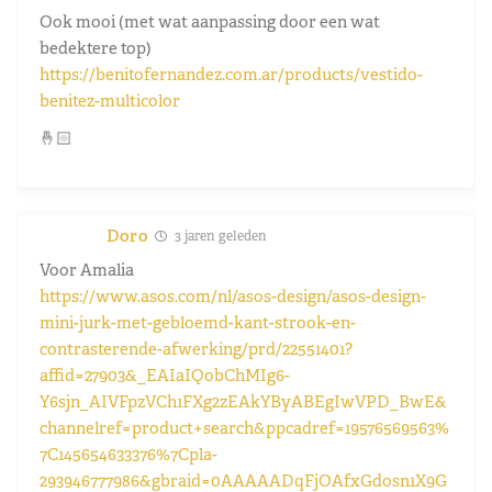
Ook mooi (met wat aanpassing door een wat
bedektere top)
https://benitofernandez.com.ar/products/vestido-
benitez-multicolor
🤞🏻
Doro
3 jaren geleden
Voor Amalia
https://www.asos.com/nl/asos-design/asos-design-
mini-jurk-met-gebloemd-kant-strook-en-
contrasterende-afwerking/prd/22551401?
affid=27903&_EAIaIQobChMIg6-
Y6sjn_AIVFpzVCh1FXg2zEAkYByABEgIwVPD_BwE&
channelref=product+search&ppcadref=19576569563%
7C145654633376%7Cpla-
293946777986&gbraid=0AAAAADqFjOAfxGdosn1X9G