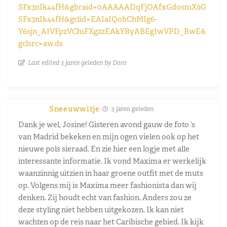
SFx3nIk44fH&gbraid=0AAAAADqFjOAfxGdosn1X9G
SFx3nIk44fH&gclid=EAIaIQobChMIg6-
Y6sjn_AIVFpzVCh1FXg2zEAkYByABEgIwVPD_BwE&
gclsrc=aw.ds
Last edited 3 jaren geleden by Doro
Sneeuwwitje
3 jaren geleden
Dank je wel, Josine! Gisteren avond gauw de foto ’s
van Madrid bekeken en mijn ogen vielen ook op het
nieuwe pols sieraad. En zie hier een logje met alle
interessante informatie. Ik vond Maxima er werkelijk
waanzinnig uitzien in haar groene outfit met de muts
op. Volgens mij is Maxima meer fashionista dan wij
denken. Zij houdt echt van fashion. Anders zou ze
deze styling niet hebben uitgekozen. Ik kan niet
wachten op de reis naar het Caribische gebied. Ik kijk