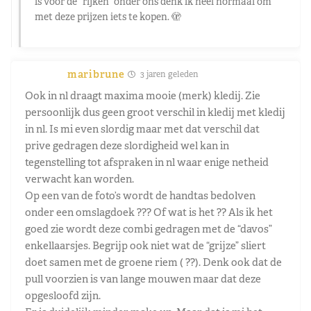
is voor de “rijken” onder ons denk ik heel normaal om
met deze prijzen iets te kopen. 🫣
maribrune
3 jaren geleden
Ook in nl draagt maxima mooie (merk) kledij. Zie
persoonlijk dus geen groot verschil in kledij met kledij
in nl. Is mi even slordig maar met dat verschil dat
prive gedragen deze slordigheid wel kan in
tegenstelling tot afspraken in nl waar enige netheid
verwacht kan worden.
Op een van de foto’s wordt de handtas bedolven
onder een omslagdoek ??? Of wat is het ?? Als ik het
goed zie wordt deze combi gedragen met de “davos”
enkellaarsjes. Begrijp ook niet wat de “grijze” sliert
doet samen met de groene riem ( ??). Denk ook dat de
pull voorzien is van lange mouwen maar dat deze
opgesloofd zijn.