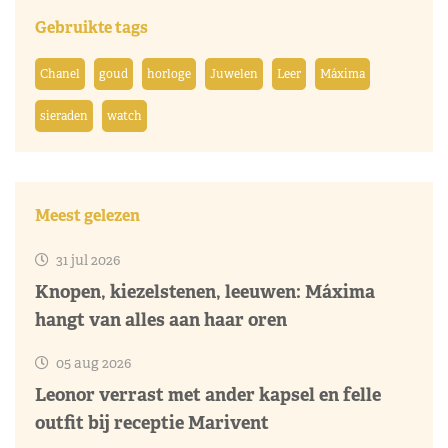
Gebruikte tags
Chanel
goud
horloge
Juwelen
Leer
Máxima
sieraden
watch
Meest gelezen
31 jul 2026
Knopen, kiezelstenen, leeuwen: Máxima
hangt van alles aan haar oren
05 aug 2026
Leonor verrast met ander kapsel en felle
outfit bij receptie Marivent