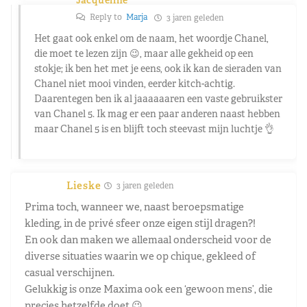
Jacqueline
Reply to
Marja
3 jaren geleden
Het gaat ook enkel om de naam, het woordje Chanel,
die moet te lezen zijn 😉, maar alle gekheid op een
stokje; ik ben het met je eens, ook ik kan de sieraden van
Chanel niet mooi vinden, eerder kitch-achtig.
Daarentegen ben ik al jaaaaaaren een vaste gebruikster
van Chanel 5. Ik mag er een paar anderen naast hebben
maar Chanel 5 is en blijft toch steevast mijn luchtje 👌
Lieske
3 jaren geleden
Prima toch, wanneer we, naast beroepsmatige
kleding, in de privé sfeer onze eigen stijl dragen?!
En ook dan maken we allemaal onderscheid voor de
diverse situaties waarin we op chique, gekleed of
casual verschijnen.
Gelukkig is onze Maxima ook een ‘gewoon mens’, die
precies hetzelfde doet 😉