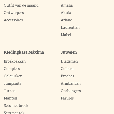
Outfit van de maand
Amalia
Ontwerpers
Alexia
Accessoires
Ariane
Laurentien
Mabel
Kledingkast Máxima
Juwelen
Broekpakken
Diademen
Complets
Colliers
Galajurken
Broches
Jumpsuits
Armbanden
Jurken
Oorhangers
Mantels
Parures
Sets met broek
Sets met rok