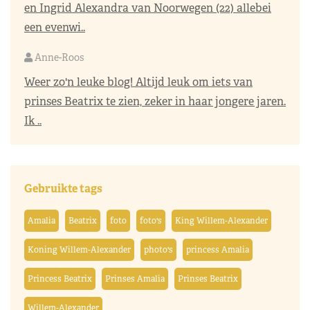
en Ingrid Alexandra van Noorwegen (22) allebei
een evenwi..
Anne-Roos
Weer zo'n leuke blog! Altijd leuk om iets van
prinses Beatrix te zien, zeker in haar jongere jaren.
Ik ..
Gebruikte tags
Amalia
Beatrix
foto
foto's
King Willem-Alexander
Koning Willem-Alexander
photo's
princess Amalia
Princess Beatrix
Prinses Amalia
Prinses Beatrix
Willem-Alexander