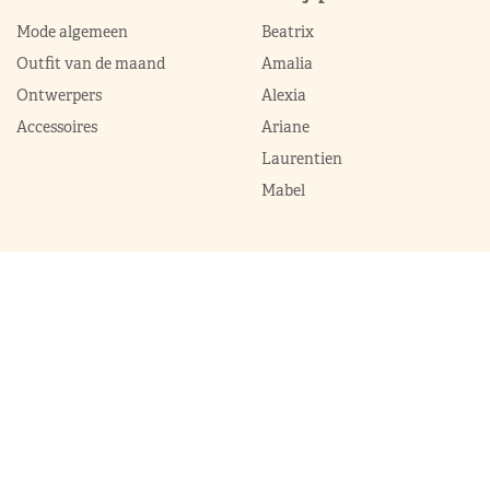
Mode algemeen
Beatrix
Outfit van de maand
Amalia
Ontwerpers
Alexia
Accessoires
Ariane
Laurentien
Mabel
Kledingkast Máxima
Juwelen
Broekpakken
Diademen
Complets
Colliers
Galajurken
Broches
Jumpsuits
Armbanden
Jurken
Oorhangers
Mantels
Parures