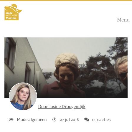
Menu
Door Josine Droogendijk
Mode algemeen
27 jul 2016
0 reacties