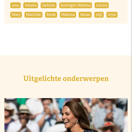
2024
Amalia
fashion
koningin Máxima
Letizia
Mary
Mathilde
Mode
Máxima
Natan
stijl
style
Uitgelichte onderwerpen