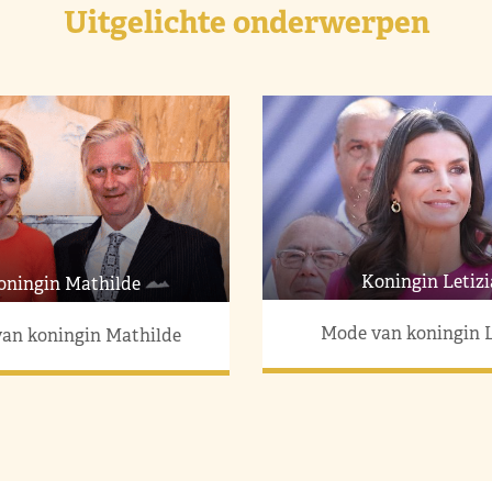
Uitgelichte onderwerpen
Koningin Letizi
oningin Mathilde
Mode van koningin L
an koningin Mathilde