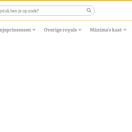
njeprinsessen
Overige royals
Máxima’s kast