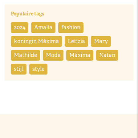
Populaire tags
2024
Amalia
fashion
koningin Máxima
Letizia
Mary
Mathilde
Mode
Máxima
Natan
stijl
style