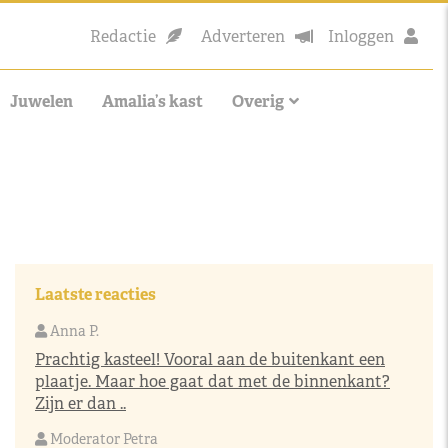
Redactie
Adverteren
Inloggen
Juwelen
Amalia’s kast
Overig
Laatste reacties
Anna P.
Prachtig kasteel! Vooral aan de buitenkant een
plaatje. Maar hoe gaat dat met de binnenkant?
Zijn er dan ..
Moderator Petra