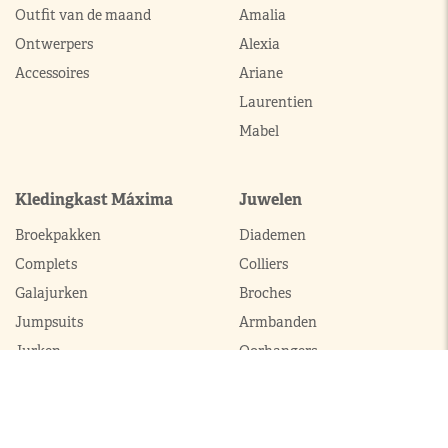
Outfit van de maand
Amalia
Ontwerpers
Alexia
Accessoires
Ariane
Laurentien
Mabel
Kledingkast Máxima
Juwelen
Broekpakken
Diademen
Complets
Colliers
Galajurken
Broches
Jumpsuits
Armbanden
Jurken
Oorhangers
Mantels
Parures
Sets met broek
Sets met rok