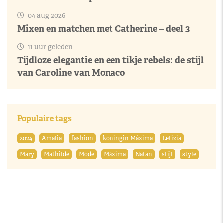
04 aug 2026
Mixen en matchen met Catherine – deel 3
11 uur geleden
Tijdloze elegantie en een tikje rebels: de stijl
van Caroline van Monaco
Populaire tags
2024
Amalia
fashion
koningin Máxima
Letizia
Mary
Mathilde
Mode
Máxima
Natan
stijl
style