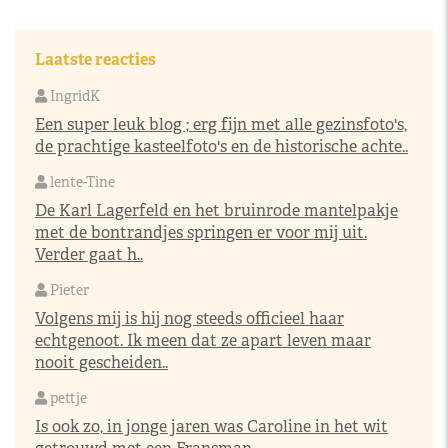
Laatste reacties
IngridK
Een super leuk blog ; erg fijn met alle gezinsfoto's,
de prachtige kasteelfoto's en de historische achte..
lente-Tine
De Karl Lagerfeld en het bruinrode mantelpakje
met de bontrandjes springen er voor mij uit.
Verder gaat h..
Pieter
Volgens mij is hij nog steeds officieel haar
echtgenoot. Ik meen dat ze apart leven maar
nooit gescheiden..
pettje
Is ook zo, in jonge jaren was Caroline in het wit