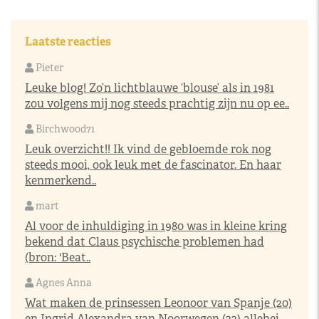
Laatste reacties
Pieter
Leuke blog! Zo’n lichtblauwe ‘blouse’ als in 1981
zou volgens mij nog steeds prachtig zijn nu op ee..
Birchwood71
Leuk overzicht!! Ik vind de gebloemde rok nog
steeds mooi, ook leuk met de fascinator. En haar
kenmerkend..
mart
Al voor de inhuldiging in 1980 was in kleine kring
bekend dat Claus psychische problemen had
(bron: 'Beat..
Agnes Anna
Wat maken de prinsessen Leonoor van Spanje (20)
en Ingrid Alexandra van Noorwegen (22) allebei