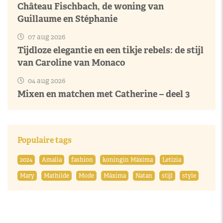
Château Fischbach, de woning van
Guillaume en Stéphanie
07 aug 2026
Tijdloze elegantie en een tikje rebels: de stijl
van Caroline van Monaco
04 aug 2026
Mixen en matchen met Catherine – deel 3
Populaire tags
2024
Amalia
fashion
koningin Máxima
Letizia
Mary
Mathilde
Mode
Máxima
Natan
stijl
style