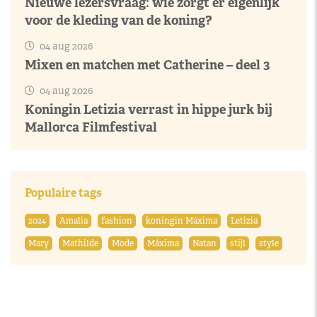
Nieuwe lezersvraag: wie zorgt er eigenlijk
voor de kleding van de koning?
04 aug 2026
Mixen en matchen met Catherine – deel 3
04 aug 2026
Koningin Letizia verrast in hippe jurk bij
Mallorca Filmfestival
Populaire tags
2024
Amalia
fashion
koningin Máxima
Letizia
Mary
Mathilde
Mode
Máxima
Natan
stijl
style