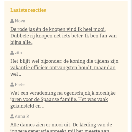
Laatste reacties
Nova
De rode jas én de knopen vind ik heel mooi.
Dubbele rij knopen net iets beter. Ik ben fan van
bijna alle..
zita
Het blijft wel bijzonder: de koning die tijdens zijn
vakantie officiële ontvangsten houdt, maar dan
wel ..
Pieter
Wat een verademing na ogenschijnlijk moeilijke
jaren voor de Spaanse familie. Het was vaak
gekunsteld en ..
Anna P.
Alle dames zien er mooi uit. De kleding van de
jongere generatie spreekt mij het meeste aan.