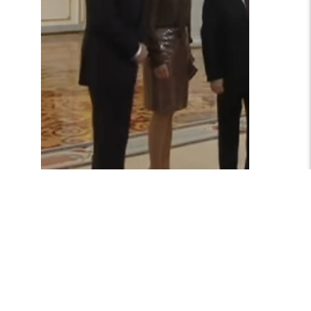
Paillettenrok en blouse met strikkraag