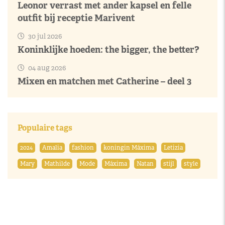
Leonor verrast met ander kapsel en felle
outfit bij receptie Marivent
30 jul 2026
Koninklijke hoeden: the bigger, the better?
04 aug 2026
Mixen en matchen met Catherine – deel 3
Populaire tags
2024
Amalia
fashion
koningin Máxima
Letizia
Mary
Mathilde
Mode
Máxima
Natan
stijl
style