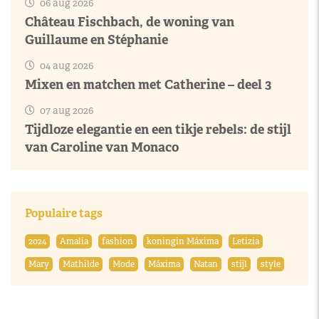
06 aug 2026
Château Fischbach, de woning van
Guillaume en Stéphanie
04 aug 2026
Mixen en matchen met Catherine – deel 3
07 aug 2026
Tijdloze elegantie en een tikje rebels: de stijl
van Caroline van Monaco
Populaire tags
2024
Amalia
fashion
koningin Máxima
Letizia
Mary
Mathilde
Mode
Máxima
Natan
stijl
style