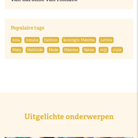
Populaire tags
2024
Amalia
fashion
koningin Máxima
Letizia
Mary
Mathilde
Mode
Máxima
Natan
stijl
style
Uitgelichte onderwerpen