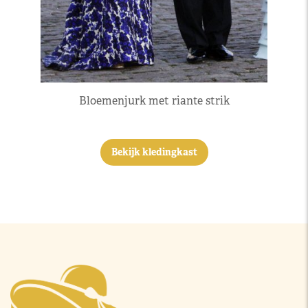
Bloemenjurk met riante strik
Bekijk kledingkast