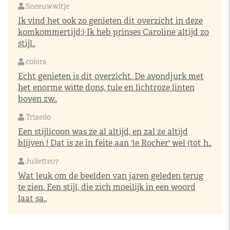
Sneeuwwitje
Ik vind het ook zo genieten dit overzicht in deze
komkommertijd:) Ik heb prinses Caroline altijd zo
stijl..
colora
Echt genieten is dit overzicht. De avondjurk met
het enorme witte dons, tule en lichtroze linten
boven zw..
Trixedo
Een stijlicoon was ze al altijd, en zal ze altijd
blijven ! Dat is ze in feite aan 'le Rocher' wel (tot h..
Juliette07
Wat leuk om de beelden van jaren geleden terug
te zien. Een stijl, die zich moeilijk in een woord
laat sa..