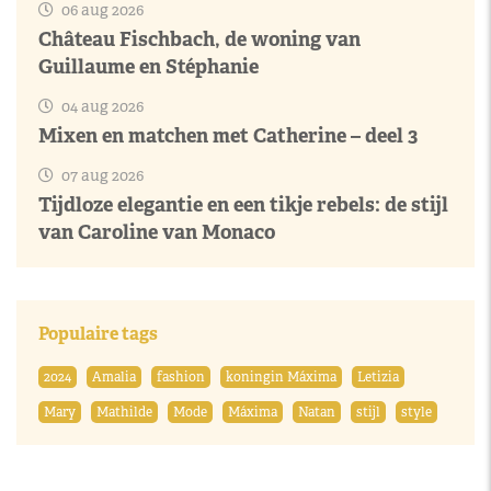
06 aug 2026
Château Fischbach, de woning van
Guillaume en Stéphanie
04 aug 2026
Mixen en matchen met Catherine – deel 3
07 aug 2026
Tijdloze elegantie en een tikje rebels: de stijl
van Caroline van Monaco
Populaire tags
2024
Amalia
fashion
koningin Máxima
Letizia
Mary
Mathilde
Mode
Máxima
Natan
stijl
style