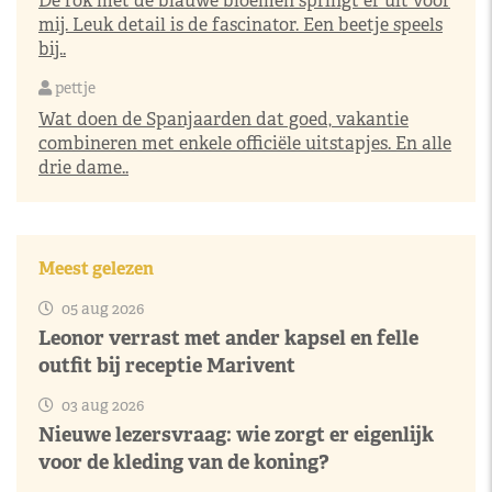
De rok met de blauwe bloemen springt er uit voor
mij. Leuk detail is de fascinator. Een beetje speels
bij..
pettje
Wat doen de Spanjaarden dat goed, vakantie
combineren met enkele officiële uitstapjes. En alle
drie dame..
Meest gelezen
05 aug 2026
Leonor verrast met ander kapsel en felle
outfit bij receptie Marivent
03 aug 2026
Nieuwe lezersvraag: wie zorgt er eigenlijk
voor de kleding van de koning?