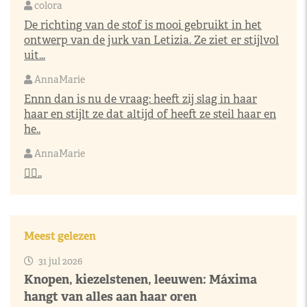
colora
De richting van de stof is mooi gebruikt in het
ontwerp van de jurk van Letizia. Ze ziet er stijlvol
uit...
AnnaMarie
Ennn dan is nu de vraag: heeft zij slag in haar
haar en stijlt ze dat altijd of heeft ze steil haar en
he..
AnnaMarie
👌🏼..
Meest gelezen
31 jul 2026
Knopen, kiezelstenen, leeuwen: Máxima
hangt van alles aan haar oren