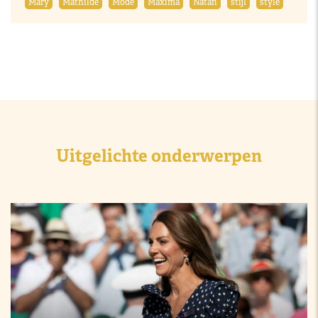
Mary
Mathilde
Mode
Máxima
Natan
stijl
style
Uitgelichte onderwerpen